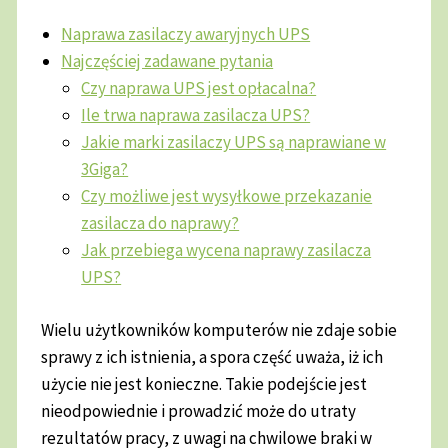
Naprawa zasilaczy awaryjnych UPS
Najczęściej zadawane pytania
Czy naprawa UPS jest opłacalna?
Ile trwa naprawa zasilacza UPS?
Jakie marki zasilaczy UPS są naprawiane w
3Giga?
Czy możliwe jest wysyłkowe przekazanie
zasilacza do naprawy?
Jak przebiega wycena naprawy zasilacza
UPS?
Wielu użytkowników komputerów nie zdaje sobie
sprawy z ich istnienia, a spora część uważa, iż ich
użycie nie jest konieczne. Takie podejście jest
nieodpowiednie i prowadzić może do utraty
rezultatów pracy, z uwagi na chwilowe braki w