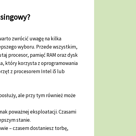
asingowy?
 warto zwrócić uwagę na kilka
epszego wyboru. Przede wszystkim,
utaj procesor, pamięć RAM oraz dysk
a, który korzysta z oprogramowania
rzęt z procesorem Intel i5 lub
posłuży, ale przy tym również może
znak poważnej eksploatacji. Czasami
lepszym stanie.
tawie – czasem dostaniesz torbę,