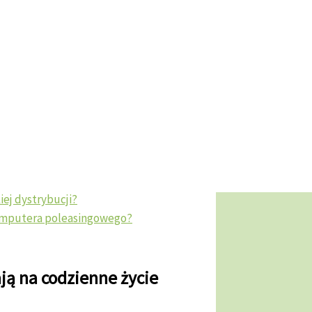
 życie użytkowników?
singowe?
oleasingowych
poleasingowe?
easingowego?
ej dystrybucji?
komputera poleasingowego?
ą na codzienne życie