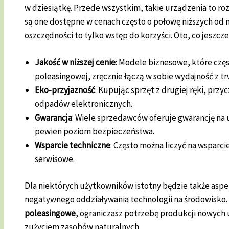
w dziesiątkę. Przede wszystkim, takie urządzenia to ro
są one dostępne w cenach często o połowę niższych o
oszczędności to tylko wstęp do korzyści. Oto, co jeszc
Jakość w niższej cenie
: Modele biznesowe, które częs
poleasingowej, zręcznie łączą w sobie wydajność z tr
Eko-przyjazność
: Kupując sprzęt z drugiej ręki, przyc
odpadów elektronicznych.
Gwarancja
: Wiele sprzedawców oferuje gwarancję na 
pewien poziom bezpieczeństwa.
Wsparcie techniczne
: Często można liczyć na wsparc
serwisowe.
Dla niektórych użytkowników istotny będzie także aspek
negatywnego oddziaływania technologii na środowisko.
poleasingowe
, ograniczasz potrzebę produkcji nowych 
zużyciem zasobów naturalnych.