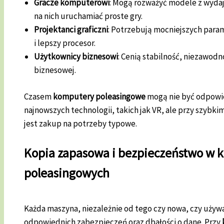
Gracze komputerowi
: Mogą rozważyć modele z wydajn
na nich uruchamiać proste gry.
Projektanci graficzni
: Potrzebują mocniejszych param
i lepszy procesor.
Użytkownicy biznesowi
: Cenią stabilność, niezawodn
biznesowej.
Czasem
komputery poleasingowe
mogą nie być odpowie
najnowszych technologii, takich jak VR, ale przy szybki
jest zakup na potrzeby typowe.
Kopia zapasowa i bezpieczeństwo w
poleasingowych
Każda maszyna, niezależnie od tego czy nowa, czy uży
odpowiednich zabezpieczeń oraz dbałości o dane. Przy