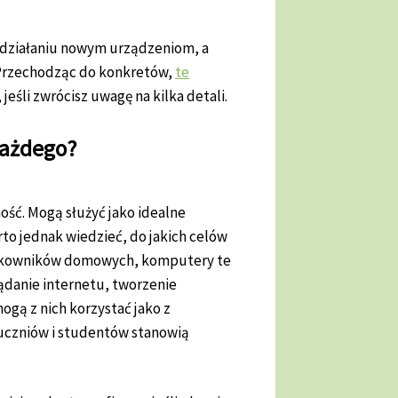
 działaniu nowym urządzeniom, a
. Przechodząc do konkretów,
te
eśli zwrócisz uwagę na kilka detali.
każdego?
ność. Mogą służyć jako idealne
rto jednak wiedzieć, do jakich celów
ytkowników domowych, komputery te
lądanie internetu, tworzenie
gą z nich korzystać jako z
 uczniów i studentów stanowią