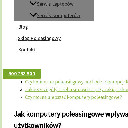
Serwis Laptopów
Jak komputery poleasingowe wpływają na codzienne
Serwis Komputerów
Dlaczego warto zdecydować się na komputery polea
Blog
Jak wybrać najlepszy komputer poleasingowy?
Czy komputery poleasingowe są dla każdego?
Sklep Poleasingowy
Kopia zapasowa i bezpieczeństwo w komputerach p
Kontakt
Podsumowanie: Dlaczego warto wybrać komputery 
Najpopularniejsze pytania i odpowiedzi
Czy komputery poleasingowe są niezawodne?
Jakie koszty wiążą się z zakupem komputera pol
600 763 600
Czy komputer poleasingowy pochodzi z europejski
Jakie szczegóły trzeba sprawdzić przy zakupie 
Czy można ulepszać komputery poleasingowe?
Jak komputery poleasingowe wpływaj
użytkowników?