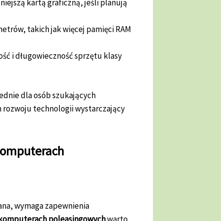
iejszą kartą graficzną, jeśli planują
etrów, takich jak więcej pamięci RAM
ość i długowieczność sprzętu klasy
dnie dla osób szukających
m rozwoju technologii wystarczający
 komputerach
wana, wymaga zapewnienia
komputerach poleasingowych
warto